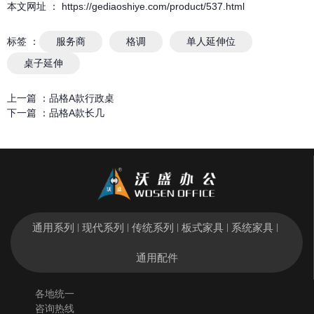
本文网址 ： https://gediaoshiye.com/product/537.html
标签 ：
服务商
格调
单人延伸位
桌子延伸
上一篇 ：
品格A款行政桌
下一篇 ：
品格A款长几
通用系列
现代系列
传统系列
板式家具
系统家具
|
|
|
|
|
通用配件
各地统一
咨询热线