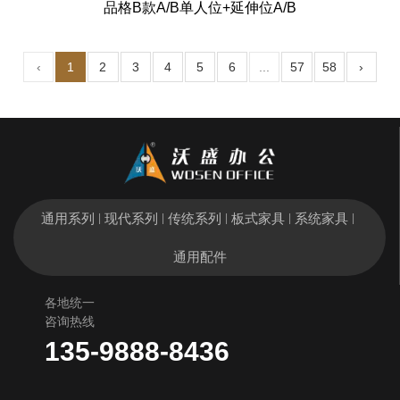
品格B款A/B单人位+延伸位A/B
‹
1
2
3
4
5
6
...
57
58
›
通用系列
现代系列
传统系列
板式家具
系统家具
|
|
|
|
|
通用配件
各地统一
咨询热线
135-9888-8436