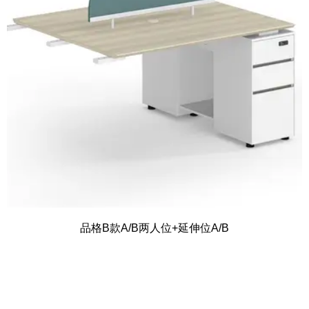
品格B款A/B两人位+延伸位A/B